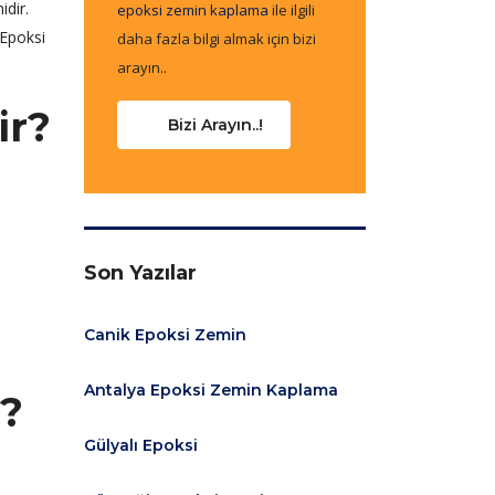
idir.
epoksi zemin kaplama
ile ilgili
 Epoksi
daha fazla bilgi almak için bizi
arayın..
ir?
Bizi Arayın..!
Son Yazılar
Canik Epoksi Zemin
Antalya Epoksi Zemin Kaplama
r?
Gülyalı Epoksi