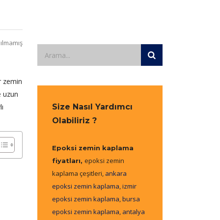
ılmamış
ir zemin
e uzun
lı
Size Nasıl Yardımcı
Olabiliriz ?
Epoksi zemin kaplama
epoksi zemin
fiyatları,
kaplama çeşitleri,
ankara
epoksi zemin kaplama
,
izmir
epoksi zemin kaplama
,
bursa
epoksi zemin kaplama
,
antalya