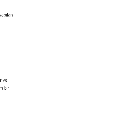
yapılan
r ve
n bir