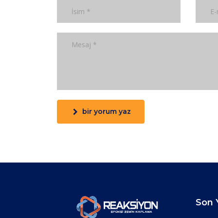
bir yorum yaz
Son Y