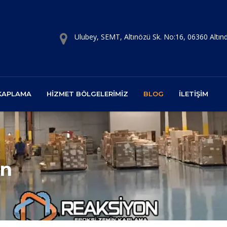
Ulubey, SEMT, Altınözü Sk. No:16, 06360 Altı
 KAPLAMA
HIZMET BÖLGELERIMIZ
BLOG
İLETIŞIM
in