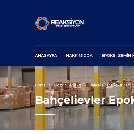
ANASAYFA
HAKKIMIZDA
EPOKSI ZEMIN
Home
Blog
Epoksi
Bahçelievler Epoksi Zemi
Bahçelievler Epo