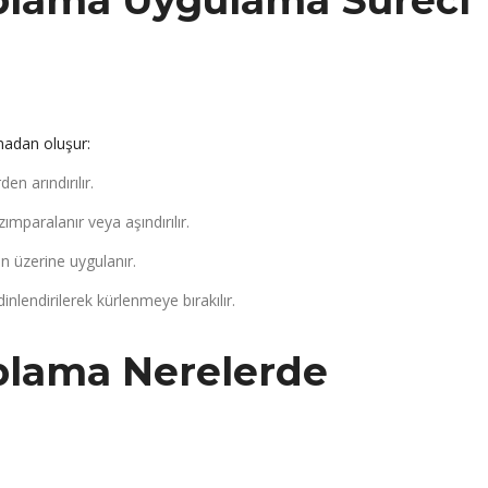
plama Uygulama Süreci
madan oluşur:
n arındırılır.
ımparalanır veya aşındırılır.
in üzerine uygulanır.
inlendirilerek kürlenmeye bırakılır.
plama Nerelerde