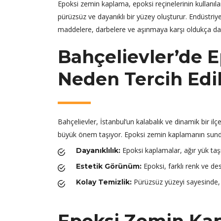
Epoksi zemin kaplama, epoksi reçinelerinin kullanı
pürüzsüz ve dayanıklı bir yüzey oluşturur. Endüstriye
maddelere, darbelere ve aşınmaya karşı oldukça dayan
Bahçelievler’de 
Neden Tercih Edi
Bahçelievler, İstanbul’un kalabalık ve dinamik bir 
büyük önem taşıyor. Epoksi zemin kaplamanın sund
Epoksi kaplamalar, ağır yük taşım
Dayanıklılık:
Epoksi, farklı renk ve des
Estetik Görünüm:
Pürüzsüz yüzeyi sayesinde, k
Kolay Temizlik: