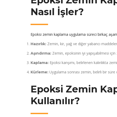
Epoksi Zemin Ka
Nasıl İşler?
Epoksi zemin kaplama uygulama süreci birkaç aşa
Zemin, kir, yağ ve diğer yabancı maddelerde
Hazırlık:
Zemin, epoksinin iyi yapışabilmesi için z
Aşındırma:
Epoksi karışımı, belirlenen kalınlıkta zem
Kaplama:
Uygulama sonrası zemin, belirli bir süre d
Kürleme:
Epoksi Zemin Ka
Kullanılır?