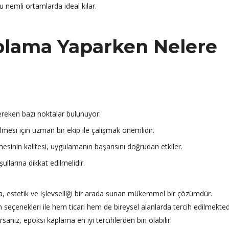
u nemli ortamlarda ideal kılar.
plama Yaparken Nelere
ereken bazı noktalar bulunuyor:
esi için uzman bir ekip ile çalışmak önemlidir.
sinin kalitesi, uygulamanın başarısını doğrudan etkiler.
larına dikkat edilmelidir.
, estetik ve işlevselliği bir arada sunan mükemmel bir çözümdür.
arım seçenekleri ile hem ticari hem de bireysel alanlarda tercih edilmekted
anız, epoksi kaplama en iyi tercihlerden biri olabilir.