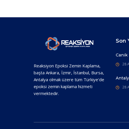
Son Y
Canik
28 A
Reaksiyon Epoksi Zemin Kaplama,
başta Ankara, İzmir, İstanbul, Bursa,
Antal
Antalya olmak üzere tüm Türkiye'de
epoksi zemin kaplama hizmeti
28 A
vermektedir.