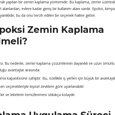
larak yapılan bir zemin kaplama yöntemidir. Bu kaplama, zemin üzerind
l alanlardan, evlere kadar geniş bir kullanım alanı vardır. Epoksi, kimya
ıklıdır, bu da onu tercih edilen bir seçenek haline getirir.
Epoksi Zemin Kaplama
lmeli?
ilçesi. Bu nedenle, zemin kaplama çözümlerinin dayanıklı ve uzun ömürl
uğu avantajlar arasında:
a kapasitesine sahiptir. Bu, özellikle iş yerleri için büyük bir avantajdı
en seçenekleriyle kişisel zevklere göre uyarlanabilir.
ir ve lekelerin temizlenmesi oldukça kolaydır.