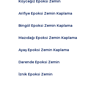
Köyceğiz Epoksi Zemin
Arifiye Epoksi Zemin Kaplama
Bingöl Epoksi Zemin Kaplama
Mazıdağı Epoksi Zemin Kaplama
Ayaş Epoksi Zemin Kaplama
Darende Epoksi Zemin
İznik Epoksi Zemin