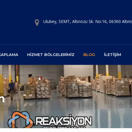
Ulubey, SEMT, Altınözü Sk. No:16, 06360 Altı
 KAPLAMA
HIZMET BÖLGELERIMIZ
BLOG
İLETIŞIM
n