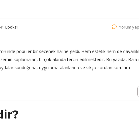
ri:
Epoksi
Yorum yap
öründe popüler bir seçenek haline geldi. Hem estetik hem de dayanıklı
zemin kaplamaları, birçok alanda tercih edilmektedir. Bu yazıda, Bala i
 faydalar sunduğuna, uygulama alanlarına ve sıkça sorulan sorulara
ir?