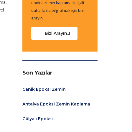
ama,
epoksi zemin kaplama
ile ilgili
yel
daha fazla bilgi almak için bizi
arayın..
Bizi Arayın..!
Son Yazılar
Canik Epoksi Zemin
Antalya Epoksi Zemin Kaplama
Gülyalı Epoksi