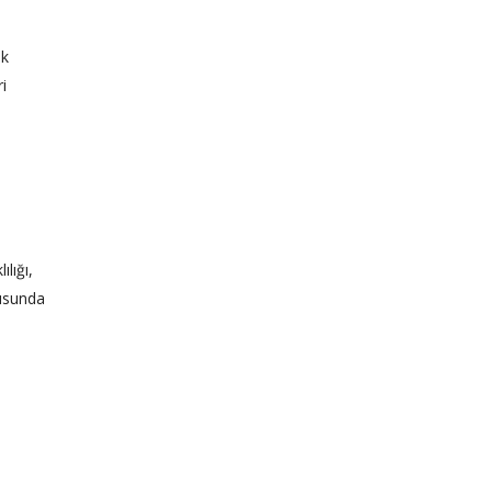
ak
i
lığı,
nusunda