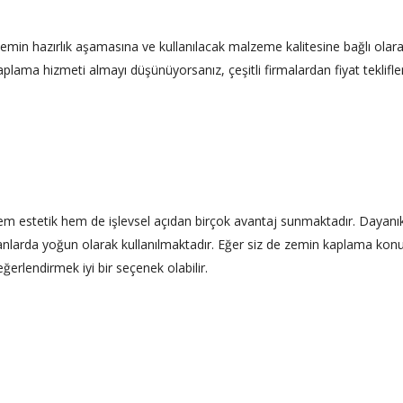
emin hazırlık aşamasına ve kullanılacak malzeme kalitesine bağlı olar
lama hizmeti almayı düşünüyorsanız, çeşitli firmalardan fiyat teklifler
hem estetik hem de işlevsel açıdan birçok avantaj sunmaktadır. Dayanıklı
lı alanlarda yoğun olarak kullanılmaktadır. Eğer siz de zemin kaplama ko
ğerlendirmek iyi bir seçenek olabilir.