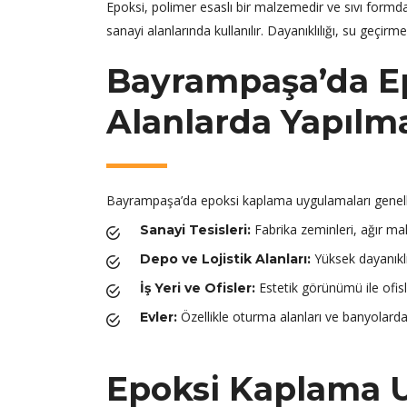
Epoksi, polimer esaslı bir malzemedir ve sıvı formd
sanayi alanlarında kullanılır. Dayanıklılığı, su geçirm
Bayrampaşa’da E
Alanlarda Yapılm
Bayrampaşa’da epoksi kaplama uygulamaları genellik
Fabrika zeminleri, ağır makin
Sanayi Tesisleri:
Yüksek dayanıklı
Depo ve Lojistik Alanları:
Estetik görünümü ile ofisl
İş Yeri ve Ofisler:
Özellikle oturma alanları ve banyolarda
Evler:
Epoksi Kaplama 