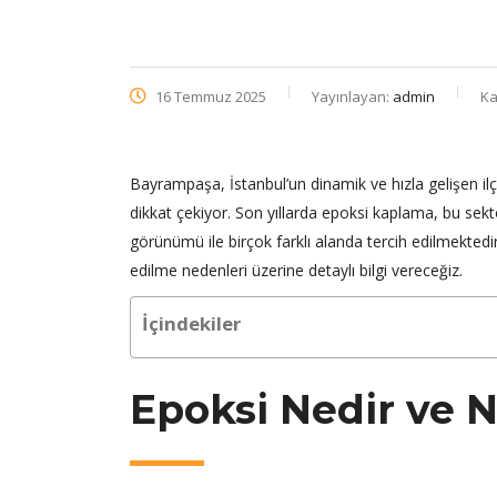
16 Temmuz 2025
Yayınlayan:
admin
Ka
Bayrampaşa, İstanbul’un dinamik ve hızla gelişen ilçe
dikkat çekiyor. Son yıllarda epoksi kaplama, bu sekt
görünümü ile birçok farklı alanda tercih edilmekted
edilme nedenleri üzerine detaylı bilgi vereceğiz.
İçindekiler
Epoksi Nedir ve N