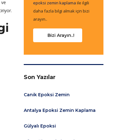
 ve
epoksi zemin kaplama
ile ilgili
iriyor.
daha fazla bilgi almak için bizi
arayın..
gi
Bizi Arayın..!
Son Yazılar
Canik Epoksi Zemin
Antalya Epoksi Zemin Kaplama
Gülyalı Epoksi