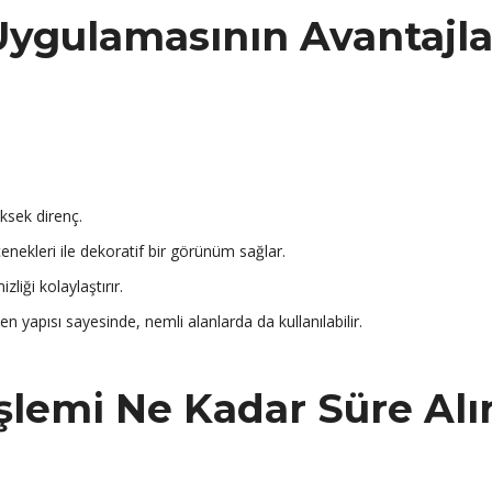
ygulamasının Avantajla
ksek direnç.
enekleri ile dekoratif bir görünüm sağlar.
iği kolaylaştırır.
 yapısı sayesinde, nemli alanlarda da kullanılabilir.
şlemi Ne Kadar Süre Alı