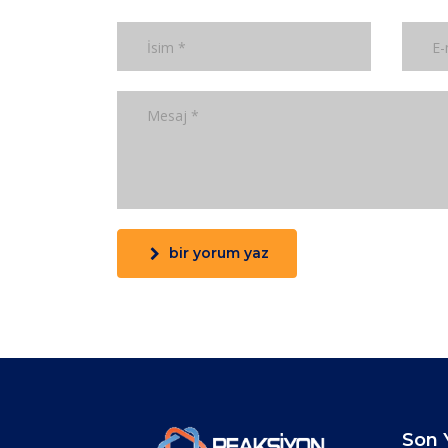
bir yorum yaz
Son Y