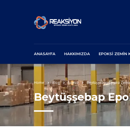
ANASAYFA
HAKKIMIZDA
EPOKSI ZEMIN
Home
Blog
Epoksi
Beytüşşebap Epoksi Zemi
Beytüşşebap Epo