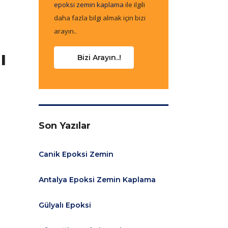
epoksi zemin kaplama
ile ilgili
h
daha fazla bilgi almak için bizi
arayın..
ı
Bizi Arayın..!
Son Yazılar
Canik Epoksi Zemin
Antalya Epoksi Zemin Kaplama
Gülyalı Epoksi