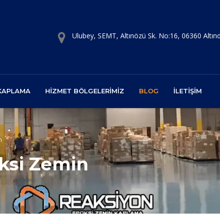
Ulubey, SEMT, Altınözü Sk. No:16, 06360 Altı
 KAPLAMA
HIZMET BÖLGELERIMIZ
BLOG
İLETIŞIM
n
ksi Zemin