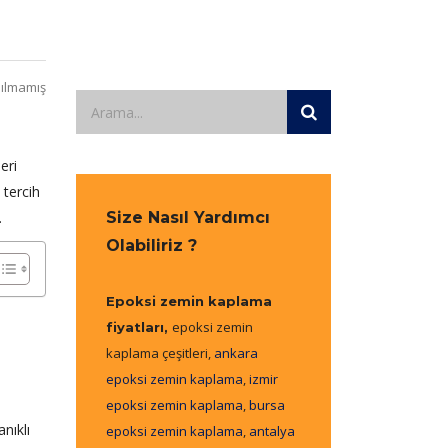
ılmamış
eri
 tercih
.
Size Nasıl Yardımcı
Olabiliriz ?
Epoksi zemin kaplama
epoksi zemin
fiyatları,
kaplama çeşitleri,
ankara
epoksi zemin kaplama
,
izmir
epoksi zemin kaplama
,
bursa
anıklı
epoksi zemin kaplama
,
antalya