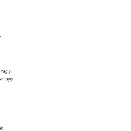
k
Yağışlı
anlayış
ak