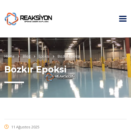
Home
Blog
Epoksi
Bozkır Epoksi
Bozkır Epoksi
11 Ağustos 2025