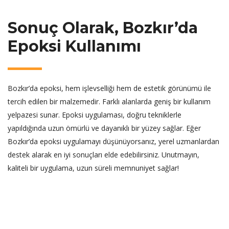
Sonuç Olarak, Bozkır’da
Epoksi Kullanımı
Bozkır’da epoksi, hem işlevselliği hem de estetik görünümü ile
tercih edilen bir malzemedir. Farklı alanlarda geniş bir kullanım
yelpazesi sunar. Epoksi uygulaması, doğru tekniklerle
yapıldığında uzun ömürlü ve dayanıklı bir yüzey sağlar. Eğer
Bozkır’da epoksi uygulamayı düşünüyorsanız, yerel uzmanlardan
destek alarak en iyi sonuçları elde edebilirsiniz. Unutmayın,
kaliteli bir uygulama, uzun süreli memnuniyet sağlar!