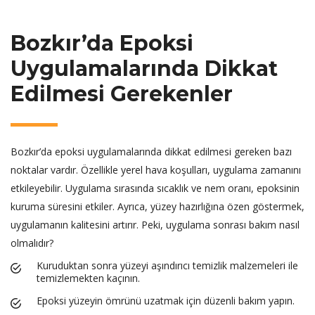
Bozkır’da Epoksi
Uygulamalarında Dikkat
Edilmesi Gerekenler
Bozkır’da epoksi uygulamalarında dikkat edilmesi gereken bazı
noktalar vardır. Özellikle yerel hava koşulları, uygulama zamanını
etkileyebilir. Uygulama sırasında sıcaklık ve nem oranı, epoksinin
kuruma süresini etkiler. Ayrıca, yüzey hazırlığına özen göstermek,
uygulamanın kalitesini artırır. Peki, uygulama sonrası bakım nasıl
olmalıdır?
Kuruduktan sonra yüzeyi aşındırıcı temizlik malzemeleri ile
temizlemekten kaçının.
Epoksi yüzeyin ömrünü uzatmak için düzenli bakım yapın.