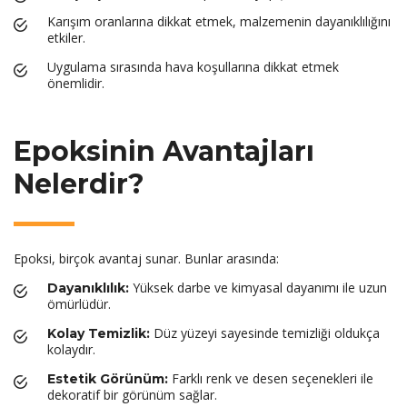
Karışım oranlarına dikkat etmek, malzemenin dayanıklılığını
etkiler.
Uygulama sırasında hava koşullarına dikkat etmek
önemlidir.
Epoksinin Avantajları
Nelerdir?
Epoksi, birçok avantaj sunar. Bunlar arasında:
Yüksek darbe ve kimyasal dayanımı ile uzun
Dayanıklılık:
ömürlüdür.
Düz yüzeyi sayesinde temizliği oldukça
Kolay Temizlik:
kolaydır.
Farklı renk ve desen seçenekleri ile
Estetik Görünüm:
dekoratif bir görünüm sağlar.