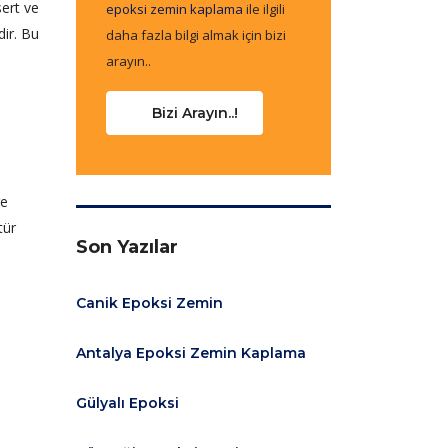
sert ve
epoksi zemin kaplama
ile ilgili
dir. Bu
daha fazla bilgi almak için bizi
arayın..
Bizi Arayın..!
re
tür
Son Yazılar
Canik Epoksi Zemin
Antalya Epoksi Zemin Kaplama
Gülyalı Epoksi