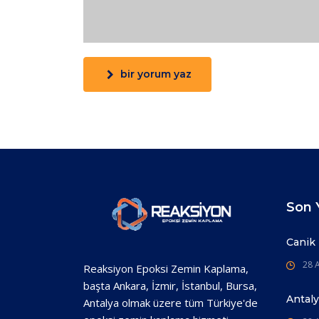
bir yorum yaz
Son Y
Canik
28 A
Reaksiyon Epoksi Zemin Kaplama,
başta Ankara, İzmir, İstanbul, Bursa,
Antal
Antalya olmak üzere tüm Türkiye'de