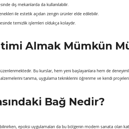
inde dış mekanlarda da kullanılabilir.
ekleri ile estetik açıdan zengin ürünler elde edilebilir.
inde temizlik işlemleri oldukça kolaydır.
ğitimi Almak Mümkün M
slar düzenlenmektedir. Bu kurslar, hem yeni başlayanlara hem de deneyiml
malzemelerini tanıma, uygulama tekniklerini öğrenme ve kendi projeleri
asındaki Bağ Nedir?
e bilinirken, epoksi uygulamaları da bu bölgenin modern sanata olan kat