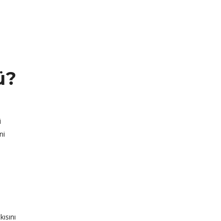
ü?
i
ni
kısını