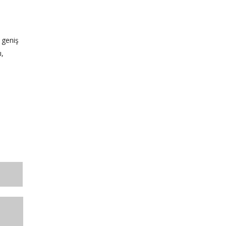
 geniş
ı,