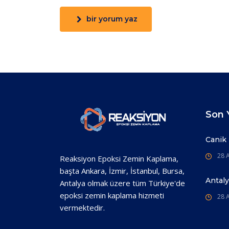
bir yorum yaz
Son Y
Canik
28 A
Reaksiyon Epoksi Zemin Kaplama,
başta Ankara, İzmir, İstanbul, Bursa,
Antal
Antalya olmak üzere tüm Türkiye'de
epoksi zemin kaplama hizmeti
28 A
vermektedir.