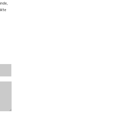
inde,
k’te