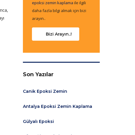
epoksi zemin kaplama
ile ilgili
rıca,
daha fazla bilgi almak için bizi
ayı
arayın..
Bizi Arayın..!
Son Yazılar
Canik Epoksi Zemin
Antalya Epoksi Zemin Kaplama
Gülyalı Epoksi