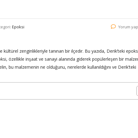
tegori:
Epoksi
Yorum yap
kültürel zenginlikleriyle tanınan bir ilçedir. Bu yazıda, Derik’teki epoks
oksi, özellikle inşaat ve sanayi alanında giderek popülerleşen bir malz
 Gelin, bu malzemenin ne olduğunu, nerelerde kullanıldığını ve Derik’teki