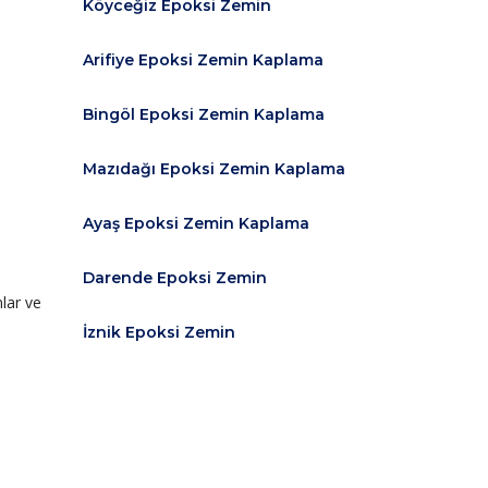
Köyceğiz Epoksi Zemin
Arifiye Epoksi Zemin Kaplama
Bingöl Epoksi Zemin Kaplama
Mazıdağı Epoksi Zemin Kaplama
Ayaş Epoksi Zemin Kaplama
Darende Epoksi Zemin
nlar ve
İznik Epoksi Zemin
h