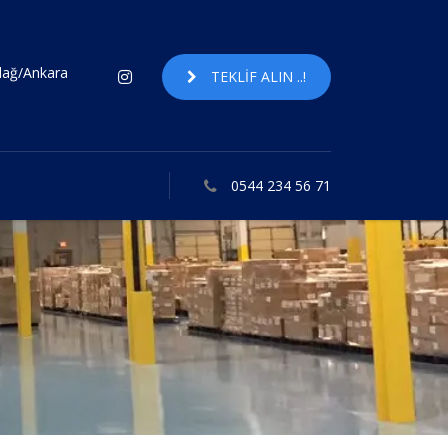
ndağ/Ankara
TEKLIF ALIN ..!
0544 234 56 71