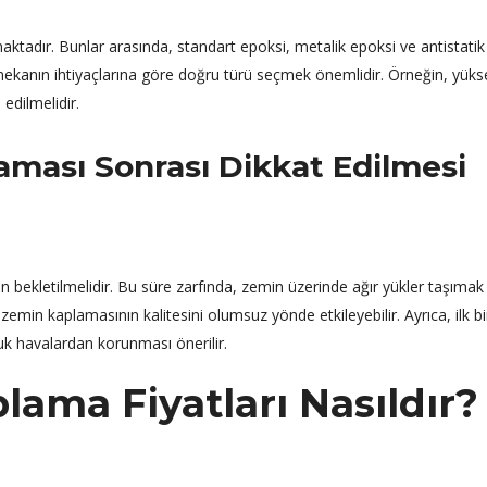
aktadır. Bunlar arasında, standart epoksi, metalik epoksi ve antistatik
 mekanın ihtiyaçlarına göre doğru türü seçmek önemlidir. Örneğin, yüks
 edilmelidir.
ması Sonrası Dikkat Edilmesi
in bekletilmelidir. Bu süre zarfında, zemin üzerinde ağır yükler taşımak
min kaplamasının kalitesini olumsuz yönde etkileyebilir. Ayrıca, ilk b
uk havalardan korunması önerilir.
ama Fiyatları Nasıldır?