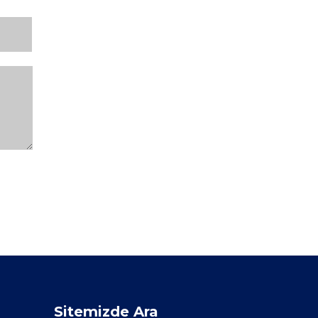
Sitemizde Ara