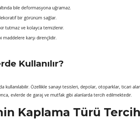
 altında bile deformasyona uğramaz.
dekoratif bir görünüm sağlar.
ir tutmaz ve kolayca temizlenir.
bi maddelere karşı dirençlidir.
de Kullanılır?
ullanılabilir. Özellikle sanayi tesisleri, depolar, otoparklar, ticari ala
rıca, evlerde de garaj ve mutfak gibi alanlarda tercih edilmektedir.
in Kaplama Türü Terci