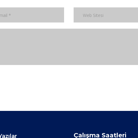
Çalışma Saatleri
azılar