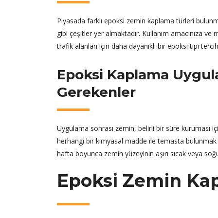
Piyasada farklı epoksi zemin kaplama türleri bulunm
gibi çeşitler yer almaktadır. Kullanım amacınıza ve
trafik alanları için daha dayanıklı bir epoksi tipi tercih
Epoksi Kaplama Uygula
Gerekenler
Uygulama sonrası zemin, belirli bir süre kuruması iç
herhangi bir kimyasal madde ile temasta bulunmak ze
hafta boyunca zemin yüzeyinin aşırı sıcak veya soğ
Epoksi Zemin Kapl