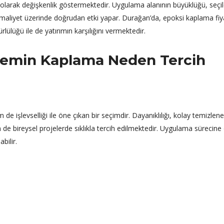
ı olarak değişkenlik göstermektedir. Uygulama alanının büyüklüğü, seçi
r, maliyet üzerinde doğrudan etki yapar. Durağan’da, epoksi kaplama fiya
ülüğü ile de yatırımın karşılığını vermektedir.
 Zemin Kaplama Neden Tercih
şlevselliği ile öne çıkan bir seçimdir. Dayanıklılığı, kolay temizlenebi
 de bireysel projelerde sıklıkla tercih edilmektedir. Uygulama sürecine 
bilir.