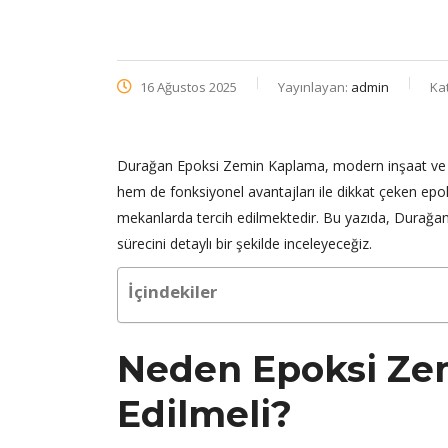
16 Ağustos 2025
Yayınlayan:
admin
Ka
Durağan Epoksi Zemin Kaplama, modern inşaat ve re
hem de fonksiyonel avantajları ile dikkat çeken epoks
mekanlarda tercih edilmektedir. Bu yazıda, Durağa
sürecini detaylı bir şekilde inceleyeceğiz.
İçindekiler
Neden Epoksi Ze
Edilmeli?