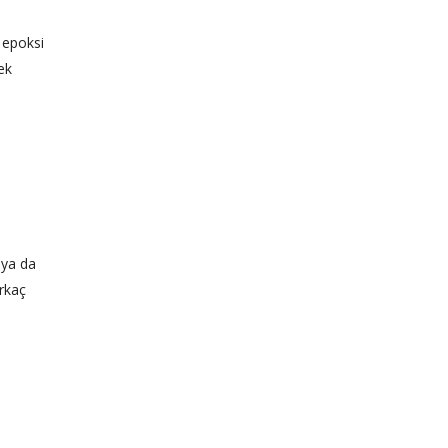
 epoksi
ek
 ya da
irkaç