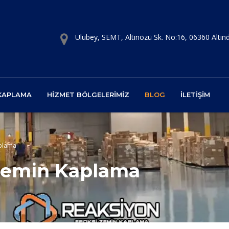
Ulubey, SEMT, Altınözü Sk. No:16, 06360 Altı
 KAPLAMA
HIZMET BÖLGELERIMIZ
BLOG
İLETIŞIM
plama
Zemin Kaplama