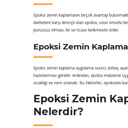
Epoksi zemin kaplamanın birçok avantajı bulunmaktadı
darbelere karşı dirençli olan epoksi, uzun ömürlü bi
pürüzsüz olması, kir ve tozun birikmesini önler.
Epoksi Zemin Kaplaman
Epoksi zemin kaplama uygulama süreci, birkaç aşam
hazırlanması gerekir. Ardından, epoksi malzeme uyg
sıcaklığı ve nem oranıdır. Bu faktörler, epoksinin kur
Epoksi Zemin Kap
Nelerdir?