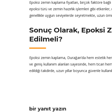
Epoksi zemin kaplama fiyatları, birçok faktöre bağl
epoksi türü ve zemin hazırlık işlemleri gibi etkenle
genellikle uygun seviyelerde seyretmekte, uzun ömürl
Sonuç Olarak, Epoksi
Edilmeli?
Epoksi zemin kaplama, Durağan’da hem estetik hem de i
ve geniş kullanım alanları sayesinde, hem ticari hem
edildiği takdirde, uzun yıllar boyunca güvenle kullanıla
bir yanıt yazın