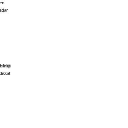
len
tları
lirliği
dikkat