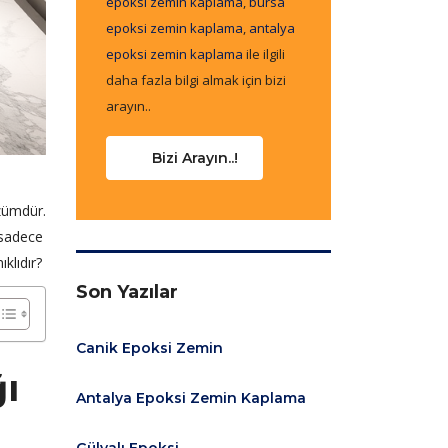
epoksi zemin kaplama
,
bursa
epoksi zemin kaplama
,
antalya
epoksi zemin kaplama
ile ilgili
daha fazla bilgi almak için bizi
arayın..
Bizi Arayın..!
özümdür.
 sadece
klıdır?
Son Yazılar
Canik Epoksi Zemin
ı
Antalya Epoksi Zemin Kaplama