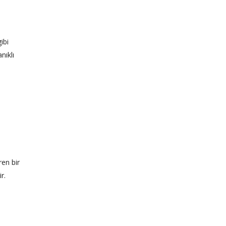
ibi
nıklı
en bir
r.