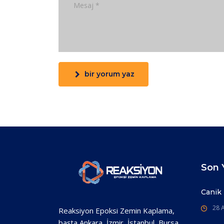
bir yorum yaz
Son Y
Canik
28 A
Reaksiyon Epoksi Zemin Kaplama,
başta Ankara, İzmir, İstanbul, Bursa,