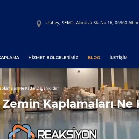
Ulubey, SEMT, Altınözü Sk. No:16, 06360 Altı
 KAPLAMA
HIZMET BÖLGELERIMIZ
BLOG
İLETIŞIM
Kaplamaları Ne Kadar Dayanıklıdır?
an Zemin Kaplamaları Ne