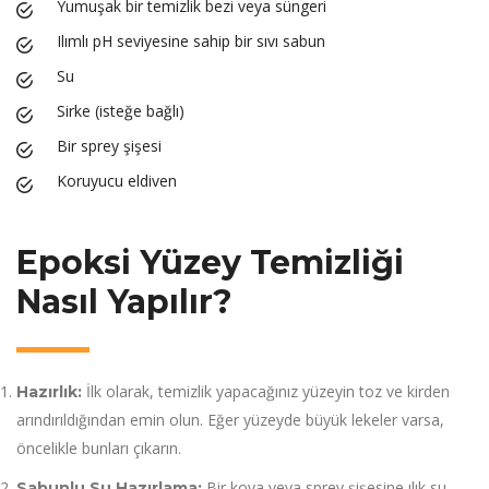
Yumuşak bir temizlik bezi veya süngeri
Ilımlı pH seviyesine sahip bir sıvı sabun
Su
Sirke (isteğe bağlı)
Bir sprey şişesi
Koruyucu eldiven
Epoksi Yüzey Temizliği
Nasıl Yapılır?
İlk olarak, temizlik yapacağınız yüzeyin toz ve kirden
Hazırlık:
arındırıldığından emin olun. Eğer yüzeyde büyük lekeler varsa,
öncelikle bunları çıkarın.
Bir kova veya sprey şişesine ılık su
Sabunlu Su Hazırlama: