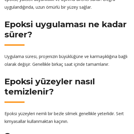
uygulandığında, uzun ömürlü bir yüzey sağlar.
Epoksi uygulaması ne kadar
sürer?
Uygulama süresi, projenizin büyüklüğüne ve karmaşıklığına bağlı
olarak değişir. Genellikle birkaç saat içinde tamamlanır.
Epoksi yüzeyler nasıl
temizlenir?
Epoksi yüzeyleri nemli bir bezle silmek genellikle yeterlidir. Sert
kimyasallar kullanmaktan kaçının.