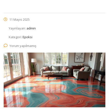
11 Mayıs 2025
Yayınlayan:
admin
Kategori:
Epoksi
Yorum yapılmamış