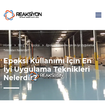
Home
Blog
Epoksi
Epoksi Kullanımı İçin En İyi Uygulama
Teknikleri Nelerdir?
Epoksi Kullanımı İçin En
İyi Uygulama Teknikleri
Nelerdir?