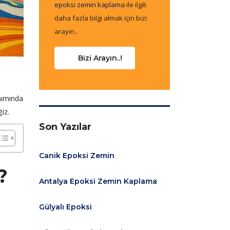
epoksi zemin kaplama
ile ilgili
daha fazla bilgi almak için bizi
arayın..
Bizi Arayın..!
anımında
iz.
Son Yazılar
Canik Epoksi Zemin
?
Antalya Epoksi Zemin Kaplama
Gülyalı Epoksi