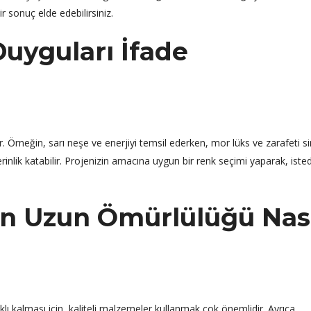
r sonuç elde edebilirsiniz.
Duyguları İfade
ır. Örneğin, sarı neşe ve enerjiyi temsil ederken, mor lüks ve zarafeti s
rinlik katabilir. Projenizin amacına uygun bir renk seçimi yaparak, isted
in Uzun Ömürlülüğü Nas
ı kalması için, kaliteli malzemeler kullanmak çok önemlidir. Ayrıca,