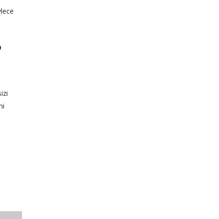
ylece
?
izi
ni