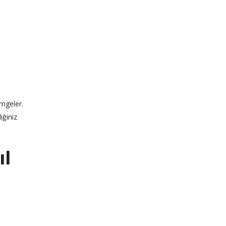
imgeler.
iğiniz
ıl