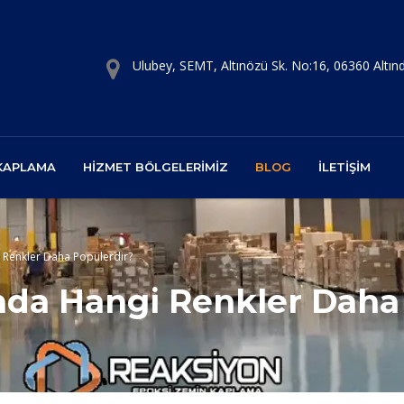
Ulubey, SEMT, Altınözü Sk. No:16, 06360 Altı
 KAPLAMA
HIZMET BÖLGELERIMIZ
BLOG
İLETIŞIM
 Renkler Daha Popülerdir?
nda Hangi Renkler Daha