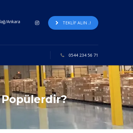
ndağ/Ankara
TEKLIF ALIN ..!
0544 234 56 71
 Popülerdir?