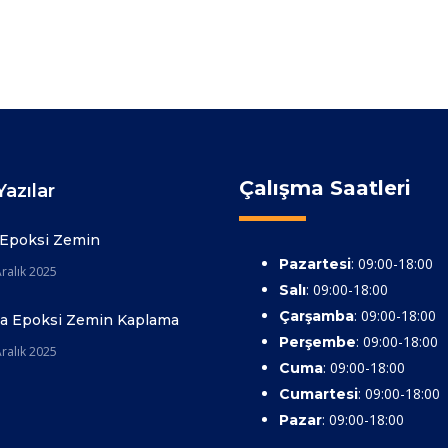
Çalışma Saatleri
azılar
 Epoksi Zemin
: 09:00-18:00
Pazartesi
ralık 2025
: 09:00-18:00
Salı
: 09:00-18:00
Çarşamba
ya Epoksi Zemin Kaplama
: 09:00-18:00
Perşembe
ralık 2025
: 09:00-18:00
Cuma
: 09:00-18:00
Cumartesi
: 09:00-18:00
Pazar