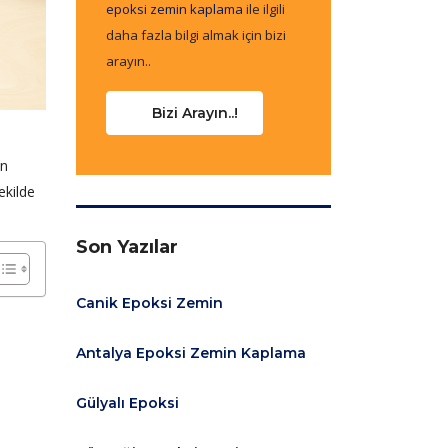
epoksi zemin kaplama
ile ilgili
daha fazla bilgi almak için bizi
arayın..
Bizi Arayın..!
an
ekilde
Son Yazılar
Canik Epoksi Zemin
Antalya Epoksi Zemin Kaplama
Gülyalı Epoksi