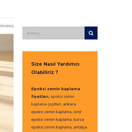
ılmamış
Size Nasıl Yardımcı
Olabiliriz ?
Epoksi zemin kaplama
epoksi zemin
fiyatları,
kaplama çeşitleri,
ankara
epoksi zemin kaplama
,
izmir
epoksi zemin kaplama
,
bursa
epoksi zemin kaplama
,
antalya