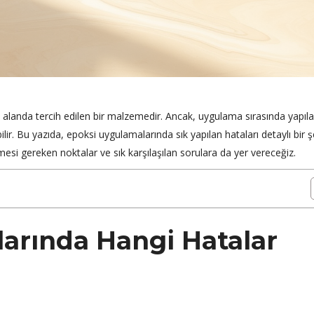
k alanda tercih edilen bir malzemedir. Ancak, uygulama sırasında yapıl
lir. Bu yazıda, epoksi uygulamalarında sık yapılan hataları detaylı bir ş
mesi gereken noktalar ve sık karşılaşılan sorulara da yer vereceğiz.
arında Hangi Hatalar