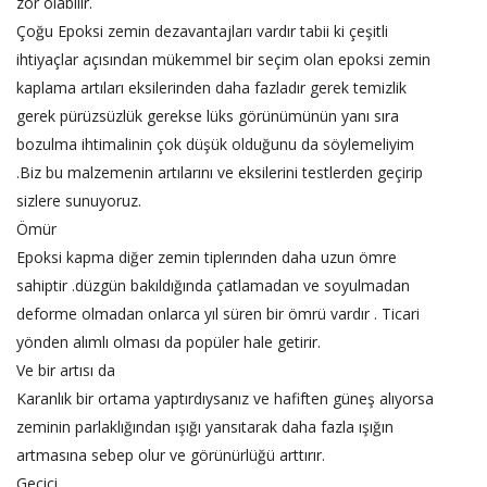
zor olabilir.
Çoğu Epoksi zemin dezavantajları vardır tabii ki çeşitli
ihtiyaçlar açısından mükemmel bir seçim olan epoksi zemin
kaplama artıları eksilerinden daha fazladır gerek temizlik
gerek pürüzsüzlük gerekse lüks görünümünün yanı sıra
bozulma ihtimalinin çok düşük olduğunu da söylemeliyim
.Biz bu malzemenin artılarını ve eksilerini testlerden geçirip
sizlere sunuyoruz.
Ömür
Epoksi kapma diğer zemin tiplerınden daha uzun ömre
sahiptir .düzgün bakıldığında çatlamadan ve soyulmadan
deforme olmadan onlarca yıl süren bir ömrü vardır . Ticari
yönden alımlı olması da popüler hale getirir.
Ve bir artısı da
Karanlık bir ortama yaptırdıysanız ve hafiften güneş alıyorsa
zeminin parlaklığından ışığı yansıtarak daha fazla ışığın
artmasına sebep olur ve görünürlüğü arttırır.
Geçici