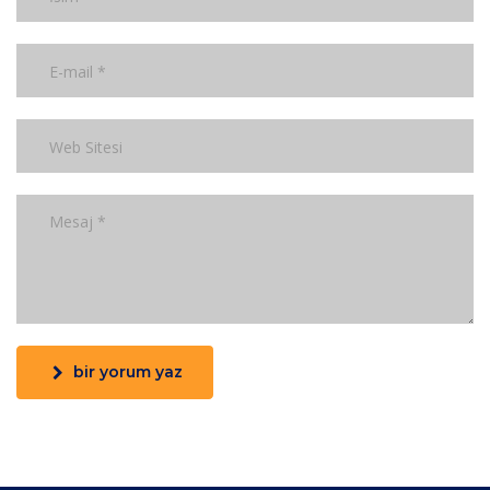
bir yorum yaz