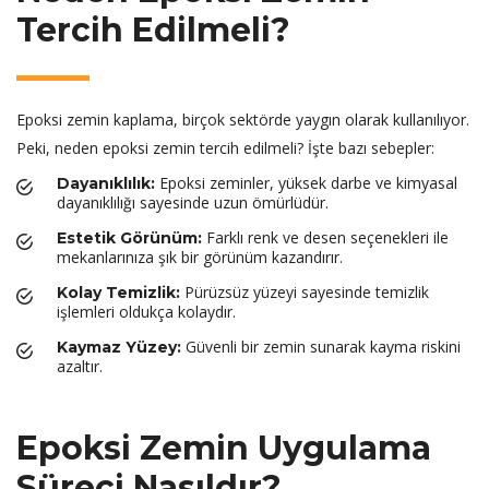
Tercih Edilmeli?
Epoksi zemin kaplama, birçok sektörde yaygın olarak kullanılıyor.
Peki, neden epoksi zemin tercih edilmeli? İşte bazı sebepler:
Epoksi zeminler, yüksek darbe ve kimyasal
Dayanıklılık:
dayanıklılığı sayesinde uzun ömürlüdür.
Farklı renk ve desen seçenekleri ile
Estetik Görünüm:
mekanlarınıza şık bir görünüm kazandırır.
Pürüzsüz yüzeyi sayesinde temizlik
Kolay Temizlik:
işlemleri oldukça kolaydır.
Güvenli bir zemin sunarak kayma riskini
Kaymaz Yüzey:
azaltır.
Epoksi Zemin Uygulama
Süreci Nasıldır?