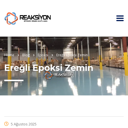
Home
Blog
Epoksi
Ereğli Epoksi Zemin
Ereğli Epoksi Zemin
5 Ağustos 2025