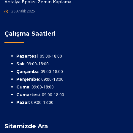
Antalya Epoksi Zemin Kaplama
28 Aralık 2025
Çalışma Saatleri
: 09:00-18:00
Pazartesi
: 09:00-18:00
Salı
: 09:00-18:00
Çarşamba
: 09:00-18:00
Perşembe
: 09:00-18:00
Cuma
: 09:00-18:00
Cumartesi
: 09:00-18:00
Pazar
Sitemizde Ara