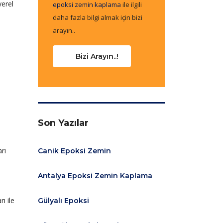
yerel
epoksi zemin kaplama
ile ilgili
daha fazla bilgi almak için bizi
arayın..
Bizi Arayın..!
Son Yazılar
rı
Canik Epoksi Zemin
Antalya Epoksi Zemin Kaplama
ı ile
Gülyalı Epoksi