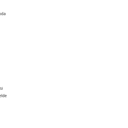
kıda
si
 elde