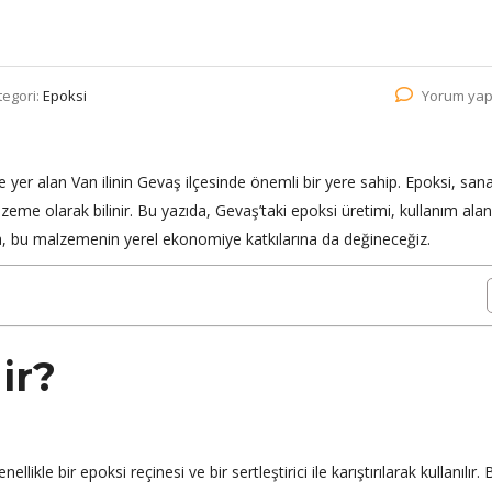
tegori:
Epoksi
Yorum yap
yer alan Van ilinin Gevaş ilçesinde önemli bir yere sahip. Epoksi, sana
lzeme olarak bilinir. Bu yazıda, Gevaş’taki epoksi üretimi, kullanım alan
ıca, bu malzemenin yerel ekonomiye katkılarına da değineceğiz.
ir?
llikle bir epoksi reçinesi ve bir sertleştirici ile karıştırılarak kullanılır. 