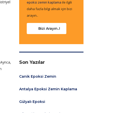
striyel
epoksi zemin kaplama
ile ilgili
daha fazla bilgi almak için bizi
arayın..
Bizi Arayın..!
Son Yazılar
 Ayrıca,
m
Canik Epoksi Zemin
Antalya Epoksi Zemin Kaplama
Gülyalı Epoksi