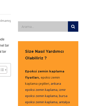
ılmamış
ünde
el bir
l bir
Size Nasıl Yardımcı
Olabiliriz ?
Epoksi zemin kaplama
epoksi zemin
fiyatları,
kaplama çeşitleri,
ankara
epoksi zemin kaplama
,
izmir
epoksi zemin kaplama
,
bursa
epoksi zemin kaplama
,
antalya