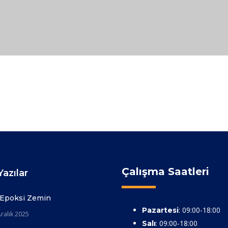
Çalışma Saatleri
azılar
 Epoksi Zemin
: 09:00-18:00
Pazartesi
ralık 2025
: 09:00-18:00
Salı