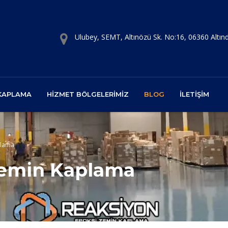
Ulubey, SEMT, Altınözü Sk. No:16, 06360 Altı
 KAPLAMA
HIZMET BÖLGELERIMIZ
BLOG
İLETIŞIM
plama
Zemin Kaplama