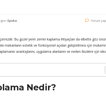
egori:
Epoksi
Yorum yap
 ilçemizdir. Bu güzel yerin zemin kaplama ihtiyaçları da elbette göz ön
eki mekanların estetik ve fonksiyonel açıdan geliştirilmesi için mükemm
plamanın avantajlarını, uygulama alanlarını ve neden İkizdere için idea
plama Nedir?