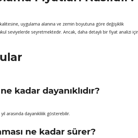
kalitesine, uygulama alanına ve zemin boyutuna göre değişiklik
kul seviyelerde seyretmektedir. Ancak, daha detaylı bir fiyat analizi içi
ular
ne kadar dayanıklıdır?
 arasında dayanıklılık gösterebilir.
ması ne kadar sürer?