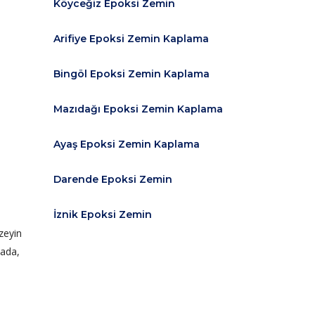
Köyceğiz Epoksi Zemin
Arifiye Epoksi Zemin Kaplama
Bingöl Epoksi Zemin Kaplama
Mazıdağı Epoksi Zemin Kaplama
Ayaş Epoksi Zemin Kaplama
Darende Epoksi Zemin
İznik Epoksi Zemin
zeyin
mada,