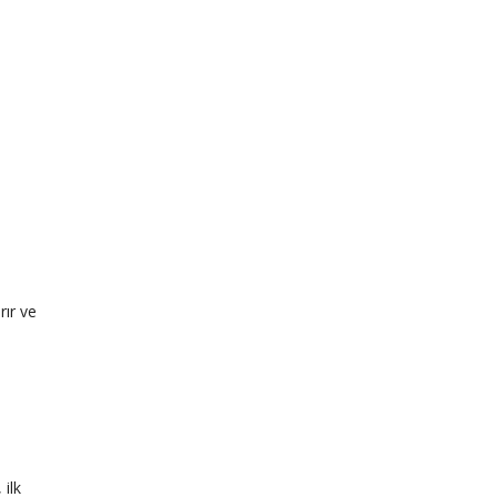
rır ve
 ilk