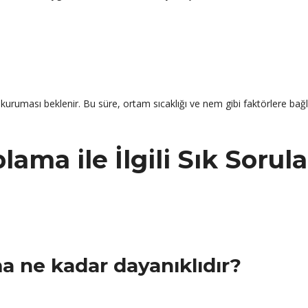
 kuruması beklenir. Bu süre, ortam sıcaklığı ve nem gibi faktörlere bağl
ama ile İlgili Sık Sorul
a ne kadar dayanıklıdır?