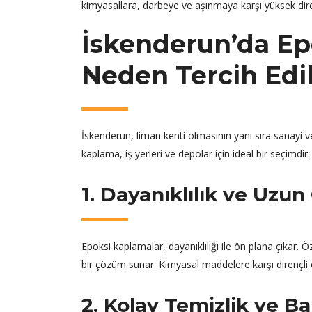
kimyasallara, darbeye ve aşınmaya karşı yüksek diren
İskenderun’da E
Neden Tercih Edil
İskenderun, liman kenti olmasının yanı sıra sanayi 
kaplama, iş yerleri ve depolar için ideal bir seçimdi
1. Dayanıklılık ve Uzu
Epoksi kaplamalar, dayanıklılığı ile ön plana çıkar.
bir çözüm sunar. Kimyasal maddelere karşı dirençli o
2. Kolay Temizlik ve B