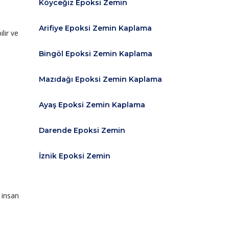
Köyceğiz Epoksi Zemin
Arifiye Epoksi Zemin Kaplama
lir ve
Bingöl Epoksi Zemin Kaplama
Mazıdağı Epoksi Zemin Kaplama
Ayaş Epoksi Zemin Kaplama
Darende Epoksi Zemin
İznik Epoksi Zemin
 insan