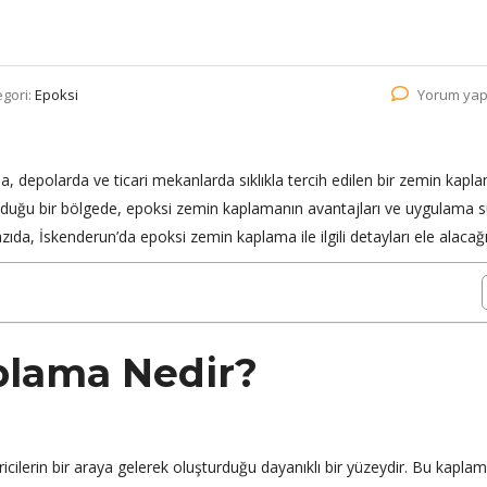
egori:
Epoksi
Yorum yap
a, depolarda ve ticari mekanlarda sıklıkla tercih edilen bir zemin kapl
olduğu bir bölgede, epoksi zemin kaplamanın avantajları ve uygulama s
ıda, İskenderun’da epoksi zemin kaplama ile ilgili detayları ele alacağı
plama Nedir?
icilerin bir araya gelerek oluşturduğu dayanıklı bir yüzeydir. Bu kaplam