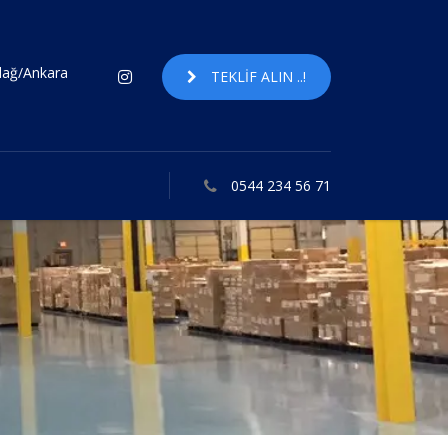
ndağ/Ankara
TEKLIF ALIN ..!
0544 234 56 71