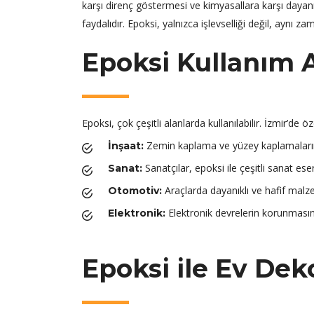
karşı direnç göstermesi ve kimyasallara karşı dayanıklıl
faydalıdır. Epoksi, yalnızca işlevselliği değil, aynı 
Epoksi Kullanım A
Epoksi, çok çeşitli alanlarda kullanılabilir. İzmir’de ö
Zemin kaplama ve yüzey kaplamalarında 
İnşaat:
Sanatçılar, epoksi ile çeşitli sanat ese
Sanat:
Araçlarda dayanıklı ve hafif malze
Otomotiv:
Elektronik devrelerin korunmasınd
Elektronik:
Epoksi ile Ev Dek