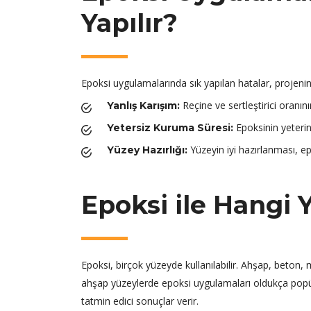
Yapılır?
Epoksi uygulamalarında sık yapılan hatalar, projenin k
Reçine ve sertleştirici oranın
Yanlış Karışım:
Epoksinin yeterinc
Yetersiz Kuruma Süresi:
Yüzeyin iyi hazırlanması, epo
Yüzey Hazırlığı:
Epoksi ile Hangi Y
Epoksi, birçok yüzeyde kullanılabilir. Ahşap, beton, m
ahşap yüzeylerde epoksi uygulamaları oldukça popül
tatmin edici sonuçlar verir.