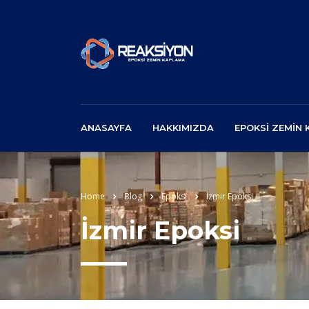
ANASAYFA
HAKKIMIZDA
EPOKSI ZEMIN
Home
Blog
Epoksi
İzmir Epoksi
İzmir Epoksi