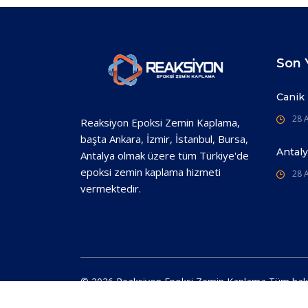
Son Y
Canik
28 A
Reaksiyon Epoksi Zemin Kaplama,
başta Ankara, İzmir, İstanbul, Bursa,
Antal
Antalya olmak üzere tüm Türkiye'de
epoksi zemin kaplama hizmeti
28 A
vermektedir.
© 2026 Reaksiyon Epoksi Zemin Kaplama Tüm haklar