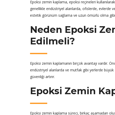
Epoksi zemin kaplama, epoksi reçineleri kullanılara
genellikle endüstriyel alanlarda, ofislerde, evlerde 
estetik görünüm sağlama ve uzun ömürlü olma gibi b
Neden Epoksi Ze
Edilmeli?
Epoksi zemin kaplamanın birçok avantajı vardır. Öncel
endüstriyel alanlarda ve mutfak gibi yerlerde büyük
güvenliği artırır.
Epoksi Zemin Kapl
Epoksi zemin kaplama süreci, birkaç aşamadan oluşur.