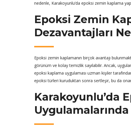
nedenle, Karakoyunlu’da epoksi zemin kaplama yaptırm
Epoksi Zemin Kap
Dezavantajları Ne
Epoksi zemin kaplamanın birçok avantajı bulunmaktadı
görünüm ve kolay temizlik sayılabilir. Ancak, uygula
epoksi kaplama uygulaması uzman kişiler tarafından y
epoksi türleri kuruduktan sonra sertleşir, bu da ona
Karakoyunlu’da 
Uygulamalarında 