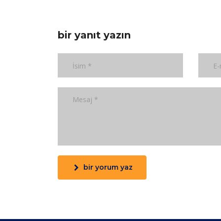
bir yanıt yazın
bir yorum yaz