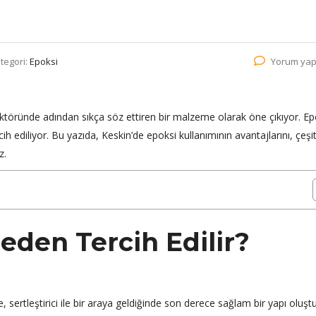
tegori:
Epoksi
Yorum yap
ktöründe adından sıkça söz ettiren bir malzeme olarak öne çıkıyor. Ep
rcih ediliyor. Bu yazıda, Keskin’de epoksi kullanımının avantajlarını, çeşit
z.
eden Tercih Edilir?
e, sertleştirici ile bir araya geldiğinde son derece sağlam bir yapı oluştu