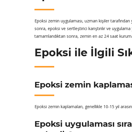
Epoksi zemin uygulaması, uzman kişiler tarafından ya
sonra, epoksi ve sertleştirici karıştırılır ve uygulam
tamamlandıktan sonra, zemin en az 24 saat kuruması 
Epoksi ile İlgili 
Epoksi zemin kaplamas
Epoksi zemin kaplamaları, genellikle 10-15 yıl arasın
Epoksi uygulaması sıra