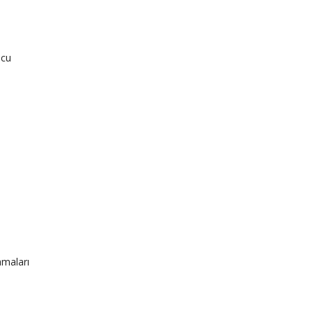
ucu
amaları