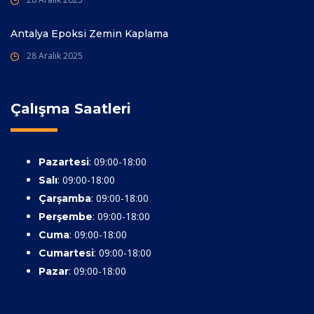
Antalya Epoksi Zemin Kaplama
28 Aralık 2025
Çalışma Saatleri
: 09:00-18:00
Pazartesi
: 09:00-18:00
Salı
: 09:00-18:00
Çarşamba
: 09:00-18:00
Perşembe
: 09:00-18:00
Cuma
: 09:00-18:00
Cumartesi
: 09:00-18:00
Pazar