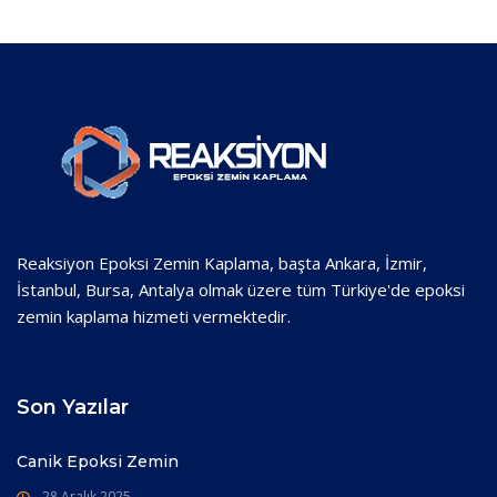
Reaksiyon Epoksi Zemin Kaplama, başta Ankara, İzmir,
İstanbul, Bursa, Antalya olmak üzere tüm Türkiye'de epoksi
zemin kaplama hizmeti vermektedir.
Son Yazılar
Canik Epoksi Zemin
28 Aralık 2025