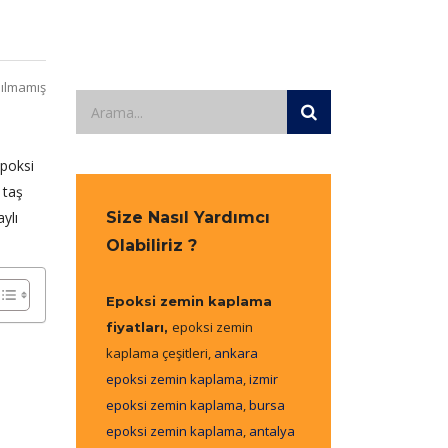
ılmamış
epoksi
 taş
ylı
Size Nasıl Yardımcı
Olabiliriz ?
Epoksi zemin kaplama
epoksi zemin
fiyatları,
kaplama çeşitleri,
ankara
epoksi zemin kaplama
,
izmir
epoksi zemin kaplama
,
bursa
epoksi zemin kaplama
,
antalya