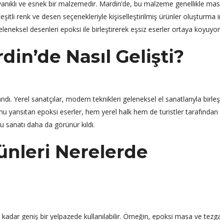
dayanıklı ve esnek bir malzemedir. Mardin’de, bu malzeme genellikle mas
çeşitli renk ve desen seçenekleriyle kişiselleştirilmiş ürünler oluşturma
eleneksel desenleri epoksi ile birleştirerek eşsiz eserler ortaya koyuyor
din’de Nasıl Gelişti?
dı. Yerel sanatçılar, modern teknikleri geleneksel el sanatlarıyla birleş
unu yansıtan epoksi eserler, hem yerel halk hem de turistler tarafından i
 bu sanatı daha da görünür kıldı.
ünleri Nerelerde
kadar geniş bir yelpazede kullanılabilir. Örneğin, epoksi masa ve tezga