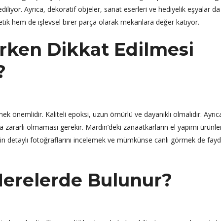
iliyor. Ayrıca, dekoratif objeler, sanat eserleri ve hediyelik eşyalar da
etik hem de işlevsel birer parça olarak mekanlara değer katıyor.
ırken Dikkat Edilmesi
?
mek önemlidir. Kaliteli epoksi, uzun ömürlü ve dayanıklı olmalıdır. Ayrıc
zararlı olmaması gerekir. Mardin’deki zanaatkarların el yapımı ürünler
lerin detaylı fotoğraflarını incelemek ve mümkünse canlı görmek de fayd
Nerelerde Bulunur?