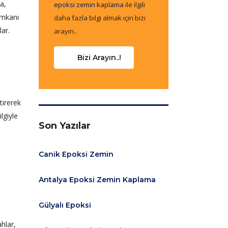
a,
epoksi zemin kaplama
ile ilgili
 imkanı
daha fazla bilgi almak için bizi
lar.
arayın..
Bizi Arayın..!
tirerek
lgiyle
Son Yazılar
Canik Epoksi Zemin
Antalya Epoksi Zemin Kaplama
Gülyalı Epoksi
hlar,