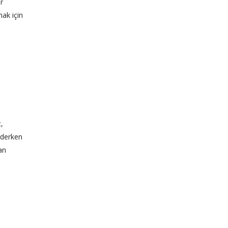
r
ak için
,
federken
an