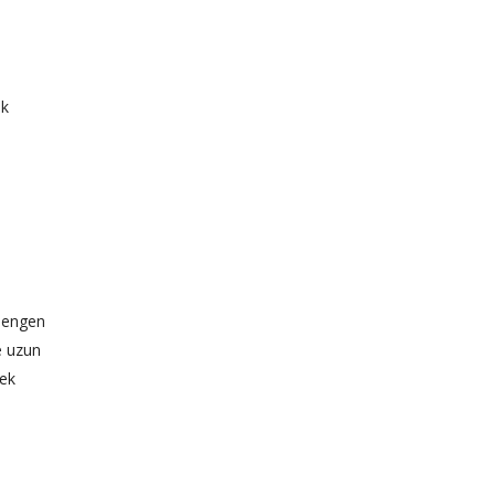
ak
 Mengen
e uzun
rek