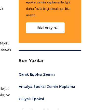
epoksi zemin kaplama
ile ilgili
ir.
daha fazla bilgi almak için bizi
arayın..
Bizi Arayın..!
ajdır.
ve desen
Son Yazılar
Canik Epoksi Zemin
Antalya Epoksi Zemin Kaplama
bileşen
lığı ve
Gülyalı Epoksi