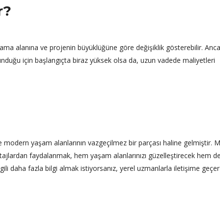
r?
ulama alanına ve projenin büyüklüğüne göre değişiklik gösterebilir. Anc
nduğu için başlangıçta biraz yüksek olsa da, uzun vadede maliyetleri
le modern yaşam alanlarının vazgeçilmez bir parçası haline gelmiştir.
ntajlardan faydalanmak, hem yaşam alanlarınızı güzelleştirecek hem d
gili daha fazla bilgi almak istiyorsanız, yerel uzmanlarla iletişime geçe