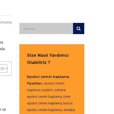
ılmamış
ma
nda
Size Nasıl Yardımcı
Olabiliriz ?
Epoksi zemin kaplama
epoksi zemin
fiyatları,
kaplama çeşitleri,
ankara
epoksi zemin kaplama
,
izmir
epoksi zemin kaplama
,
bursa
ar ve
epoksi zemin kaplama
,
antalya