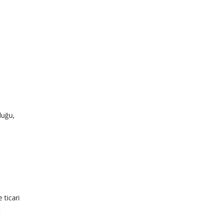
luğu,
 ticari
t