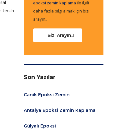
tsal
epoksi zemin kaplama
ile ilgili
e tercih
daha fazla bilgi almak için bizi
arayın..
Bizi Arayın..!
Son Yazılar
Canik Epoksi Zemin
Antalya Epoksi Zemin Kaplama
Gülyalı Epoksi