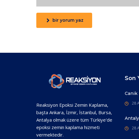
bir yorum yaz
Son Y
Canik
28 A
Reaksiyon Epoksi Zemin Kaplama,
başta Ankara, İzmir, İstanbul, Bursa,
Antal
Antalya olmak üzere tüm Türkiye'de
epoksi zemin kaplama hizmeti
28 A
vermektedir.