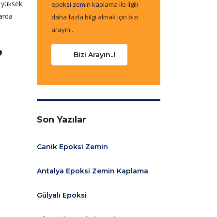
, yüksek
epoksi zemin kaplama
ile ilgili
larda
daha fazla bilgi almak için bizi
arayın..
?
Bizi Arayın..!
Son Yazılar
Canik Epoksi Zemin
Antalya Epoksi Zemin Kaplama
Gülyalı Epoksi