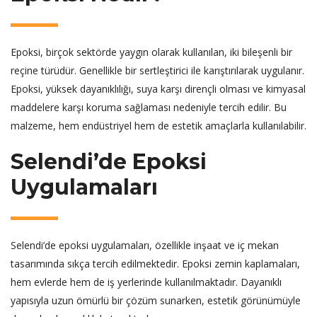
Epoksi, birçok sektörde yaygın olarak kullanılan, iki bileşenli bir
reçine türüdür. Genellikle bir sertleştirici ile karıştırılarak uygulanır.
Epoksi, yüksek dayanıklılığı, suya karşı dirençli olması ve kimyasal
maddelere karşı koruma sağlaması nedeniyle tercih edilir. Bu
malzeme, hem endüstriyel hem de estetik amaçlarla kullanılabilir.
Selendi’de Epoksi
Uygulamaları
Selendi’de epoksi uygulamaları, özellikle inşaat ve iç mekan
tasarımında sıkça tercih edilmektedir. Epoksi zemin kaplamaları,
hem evlerde hem de iş yerlerinde kullanılmaktadır. Dayanıklı
yapısıyla uzun ömürlü bir çözüm sunarken, estetik görünümüyle