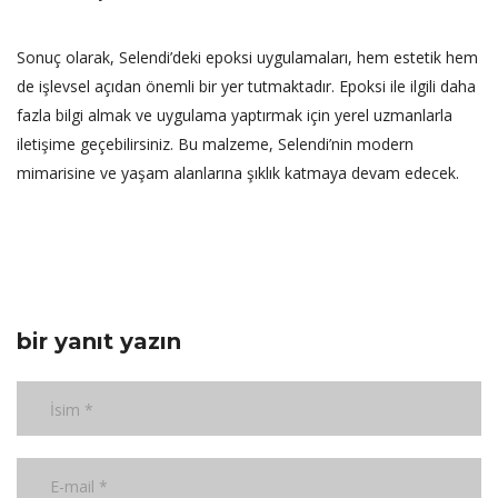
Sonuç olarak, Selendi’deki epoksi uygulamaları, hem estetik hem
de işlevsel açıdan önemli bir yer tutmaktadır. Epoksi ile ilgili daha
fazla bilgi almak ve uygulama yaptırmak için yerel uzmanlarla
iletişime geçebilirsiniz. Bu malzeme, Selendi’nin modern
mimarisine ve yaşam alanlarına şıklık katmaya devam edecek.
bir yanıt yazın