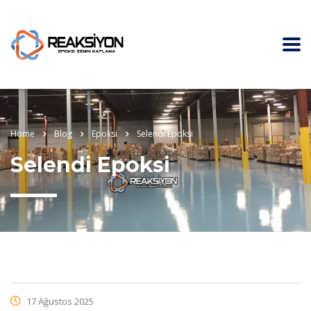
Home
Blog
Epoksi
Selendi Epoksi
Selendi Epoksi
17 Ağustos 2025