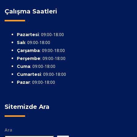
Çalışma Saatleri
: 09:00-18:00
Pazartesi
: 09:00-18:00
Salı
: 09:00-18:00
Çarşamba
: 09:00-18:00
Perşembe
: 09:00-18:00
Cuma
: 09:00-18:00
Cumartesi
: 09:00-18:00
Pazar
Sitemizde Ara
Ara