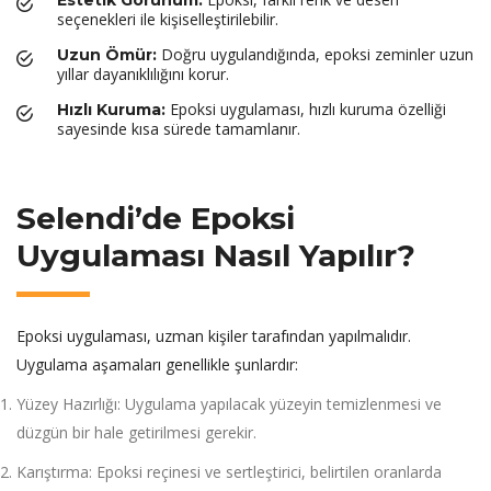
Estetik Görünüm:
seçenekleri ile kişiselleştirilebilir.
Doğru uygulandığında, epoksi zeminler uzun
Uzun Ömür:
yıllar dayanıklılığını korur.
Epoksi uygulaması, hızlı kuruma özelliği
Hızlı Kuruma:
sayesinde kısa sürede tamamlanır.
Selendi’de Epoksi
Uygulaması Nasıl Yapılır?
Epoksi uygulaması, uzman kişiler tarafından yapılmalıdır.
Uygulama aşamaları genellikle şunlardır:
Yüzey Hazırlığı: Uygulama yapılacak yüzeyin temizlenmesi ve
düzgün bir hale getirilmesi gerekir.
Karıştırma: Epoksi reçinesi ve sertleştirici, belirtilen oranlarda