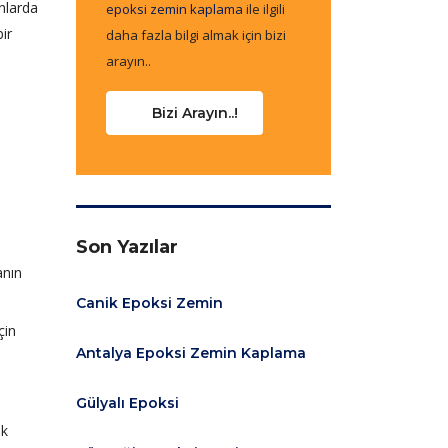
nlarda
epoksi zemin kaplama
ile ilgili
ir
daha fazla bilgi almak için bizi
arayın..
Bizi Arayın..!
Son Yazılar
anın
Canik Epoksi Zemin
çin
Antalya Epoksi Zemin Kaplama
Gülyalı Epoksi
ik