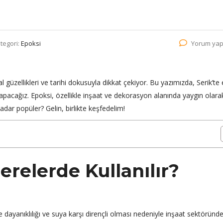
tegori:
Epoksi
Yorum yap
al güzellikleri ve tarihi dokusuyla dikkat çekiyor. Bu yazımızda, Serik’te
yapacağız. Epoksi, özellikle inşaat ve dekorasyon alanında yaygın olara
adar popüler? Gelin, birlikte keşfedelim!
erelerde Kullanılır?
le dayanıklılığı ve suya karşı dirençli olması nedeniyle inşaat sektöründ