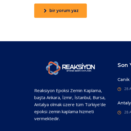
bir yorum yaz
Son Y
Canik
28 A
Reaksiyon Epoksi Zemin Kaplama,
başta Ankara, İzmir, İstanbul, Bursa,
Antal
Antalya olmak üzere tüm Türkiye'de
epoksi zemin kaplama hizmeti
28 A
vermektedir.