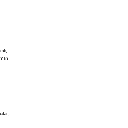
arak,
uzman
aları,