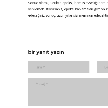
Sonuç olarak, Serik’te epoksi, hem işlevselliği hem d
yenilemek istiyorsanız, epoksi kaplamaları göz önün
edeceğiniz sonuç, uzun yıllar sizi memnun edecektir
bir yanıt yazın