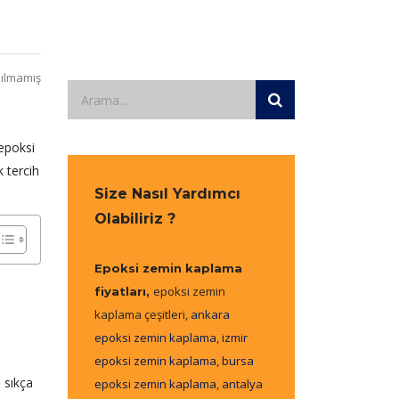
ılmamış
 epoksi
k tercih
Size Nasıl Yardımcı
Olabiliriz ?
Epoksi zemin kaplama
epoksi zemin
fiyatları,
kaplama çeşitleri,
ankara
epoksi zemin kaplama
,
izmir
epoksi zemin kaplama
,
bursa
e sıkça
epoksi zemin kaplama
,
antalya