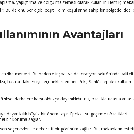
kaplama, yapıştırma ve dolgu malzemesi olarak kullanılır. Hem iç meka
. Bu da onu Serik gibi çeşitli iklim koşullarına sahip bir bölgede ideal b
ullanımının Avantajları
ir cazibe merkezi. Bu nedenle inşaat ve dekorasyon sektöründe kaliteli
i, bu alandaki en iyi seçeneklerden biri. Peki, Serik’te epoksi kullanm
iksel darbelere karşı oldukça dayanıklıdır. Bu, özellikle ticari alanlar i
suya dayanıklılık büyük bir önem taşır. Epoksi, su geçirmez özellikleri
el bir koruma sağlar.
esen seçenekleri ile dekoratif bir görünüm sağlar. Bu, mekanların estet