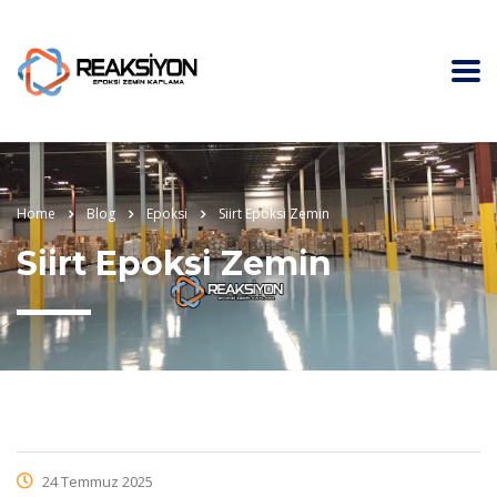
Home
Blog
Epoksi
Siirt Epoksi Zemin
Siirt Epoksi Zemin
24 Temmuz 2025