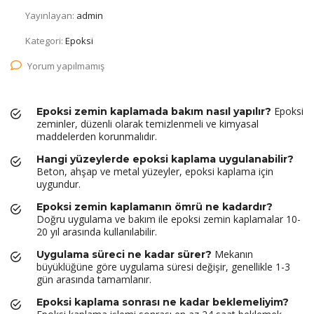
Yayınlayan:
admin
Kategori:
Epoksi
Yorum yapılmamış
Epoksi
Epoksi zemin kaplamada bakım nasıl yapılır?
zeminler, düzenli olarak temizlenmeli ve kimyasal
maddelerden korunmalıdır.
Hangi yüzeylerde epoksi kaplama uygulanabilir?
Beton, ahşap ve metal yüzeyler, epoksi kaplama için
uygundur.
Epoksi zemin kaplamanın ömrü ne kadardır?
Doğru uygulama ve bakım ile epoksi zemin kaplamalar 10-
20 yıl arasında kullanılabilir.
Mekanın
Uygulama süreci ne kadar sürer?
büyüklüğüne göre uygulama süresi değişir, genellikle 1-3
gün arasında tamamlanır.
Epoksi kaplama sonrası ne kadar beklemeliyim?