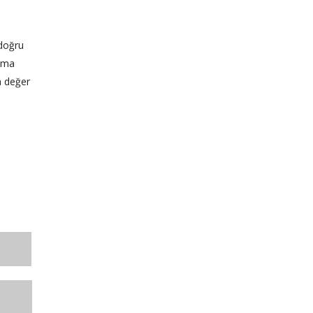
 doğru
lama
a değer