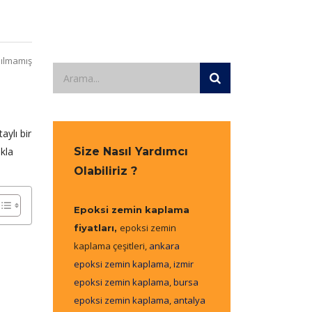
ılmamış
ylı bir
ıkla
Size Nasıl Yardımcı
Olabiliriz ?
Epoksi zemin kaplama
epoksi zemin
fiyatları,
kaplama çeşitleri,
ankara
epoksi zemin kaplama
,
izmir
epoksi zemin kaplama
,
bursa
epoksi zemin kaplama
,
antalya