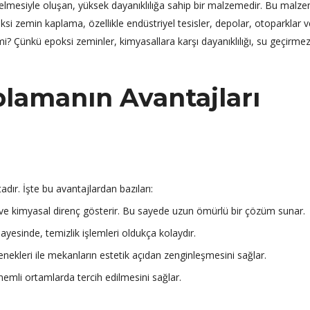
ya gelmesiyle oluşan, yüksek dayanıklılığa sahip bir malzemedir. Bu malz
ksi zemin kaplama, özellikle endüstriyel tesisler, depolar, otoparklar ve
i? Çünkü epoksi zeminler, kimyasallara karşı dayanıklılığı, su geçirmezl
lamanın Avantajları
ır. İşte bu avantajlardan bazıları:
ve kimyasal direnç gösterir. Bu sayede uzun ömürlü bir çözüm sunar.
yesinde, temizlik işlemleri oldukça kolaydır.
nekleri ile mekanların estetik açıdan zenginleşmesini sağlar.
nemli ortamlarda tercih edilmesini sağlar.