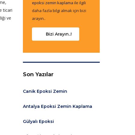
eme,
epoksi zemin kaplama
ile ilgili
 ticari
daha fazla bilgi almak için bizi
iği ve
arayın..
Bizi Arayın..!
Son Yazılar
Canik Epoksi Zemin
Antalya Epoksi Zemin Kaplama
Gülyalı Epoksi