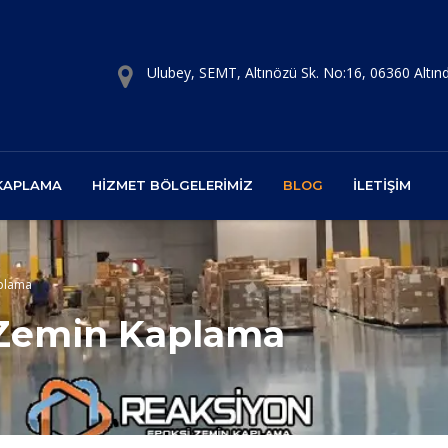
Ulubey, SEMT, Altınözü Sk. No:16, 06360 Altı
 KAPLAMA
HIZMET BÖLGELERIMIZ
BLOG
İLETIŞIM
aplama
 Zemin Kaplama