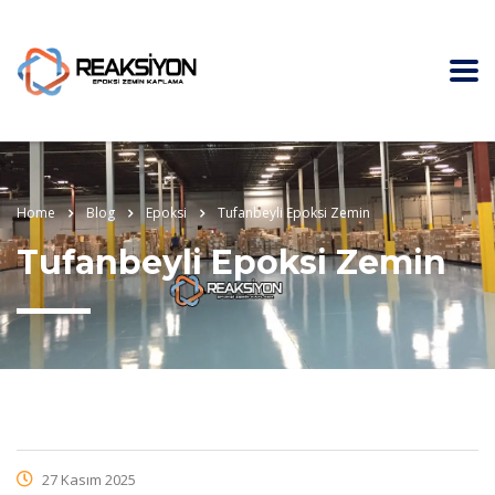
Home
Blog
Epoksi
Tufanbeyli Epoksi Zemin
Tufanbeyli Epoksi Zemin
27 Kasım 2025