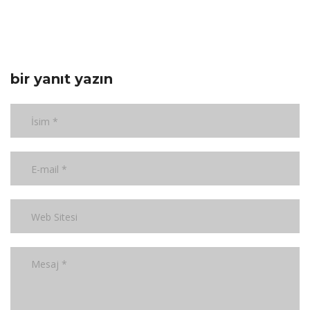
bir yanıt yazın