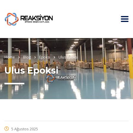
Home
Blog
Epoksi
Ulus Epoksi
Ulus Epoksi
5 Ağustos 2025