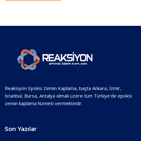
Reaksiyon Epoksi Zemin Kaplama, başta Ankara, İzmir,
İstanbul, Bursa, Antalya olmak üzere tüm Türkiye'de epoksi
zemin kaplama hizmeti vermektedir.
Son Yazılar