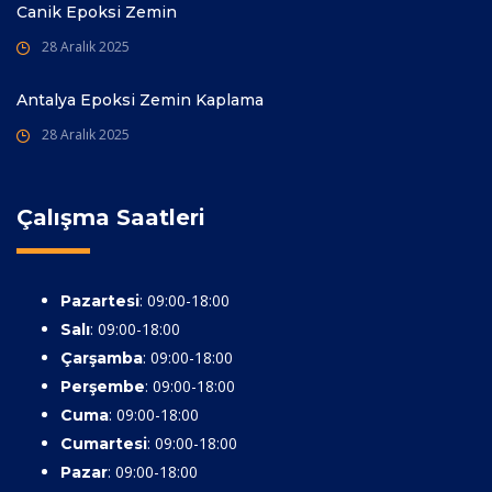
Canik Epoksi Zemin
28 Aralık 2025
Antalya Epoksi Zemin Kaplama
28 Aralık 2025
Çalışma Saatleri
: 09:00-18:00
Pazartesi
: 09:00-18:00
Salı
: 09:00-18:00
Çarşamba
: 09:00-18:00
Perşembe
: 09:00-18:00
Cuma
: 09:00-18:00
Cumartesi
: 09:00-18:00
Pazar