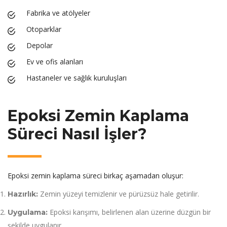
Fabrika ve atölyeler
Otoparklar
Depolar
Ev ve ofis alanları
Hastaneler ve sağlık kuruluşları
Epoksi Zemin Kaplama
Süreci Nasıl İşler?
Epoksi zemin kaplama süreci birkaç aşamadan oluşur:
Zemin yüzeyi temizlenir ve pürüzsüz hale getirilir.
Hazırlık:
Epoksi karışımı, belirlenen alan üzerine düzgün bir
Uygulama:
şekilde uygulanır.