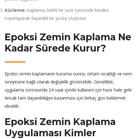
Kaplama, belirli bir süre içerisinde kendini
Kürleme:
toparlayarak dayanıklı bir yüzey oluşturur.
Epoksi Zemin Kaplama Ne
Kadar Sürede Kurur?
Epoksi zemin kaplamanın kuruma süresi, ortam sıcaklığı ve nem
seviyesine bağlı olarak değişiklik gösterebilir. Genellikle,
uygulama sonrasında 24 saat içinde kullanım için hazır hale gelir.
Ancak tam dayanıklılığını kazanması için birkaç gün beklemek
idealdir.
Epoksi Zemin Kaplama
Uygulaması Kimler