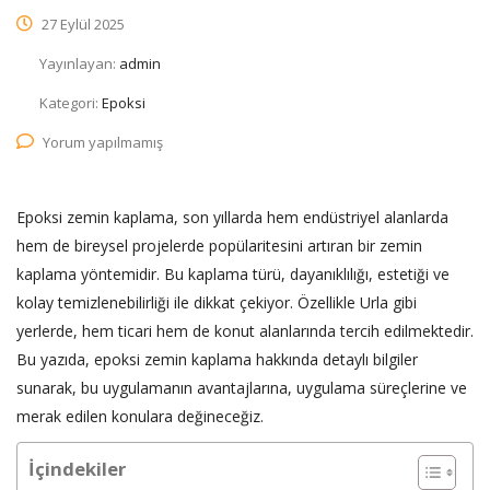
27 Eylül 2025
Yayınlayan:
admin
Kategori:
Epoksi
Yorum yapılmamış
Epoksi zemin kaplama, son yıllarda hem endüstriyel alanlarda
hem de bireysel projelerde popülaritesini artıran bir zemin
kaplama yöntemidir. Bu kaplama türü, dayanıklılığı, estetiği ve
kolay temizlenebilirliği ile dikkat çekiyor. Özellikle Urla gibi
yerlerde, hem ticari hem de konut alanlarında tercih edilmektedir.
Bu yazıda, epoksi zemin kaplama hakkında detaylı bilgiler
sunarak, bu uygulamanın avantajlarına, uygulama süreçlerine ve
merak edilen konulara değineceğiz.
İçindekiler