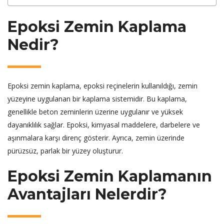
Epoksi Zemin Kaplama
Nedir?
Epoksi zemin kaplama, epoksi reçinelerin kullanıldığı, zemin
yüzeyine uygulanan bir kaplama sistemidir. Bu kaplama,
genellikle beton zeminlerin üzerine uygulanır ve yüksek
dayanıklılık sağlar. Epoksi, kimyasal maddelere, darbelere ve
aşınmalara karşı direnç gösterir. Ayrıca, zemin üzerinde
pürüzsüz, parlak bir yüzey oluşturur.
Epoksi Zemin Kaplamanın
Avantajları Nelerdir?