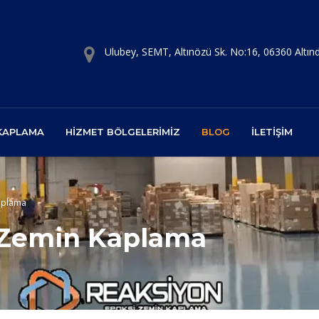
Ulubey, SEMT, Altınözü Sk. No:16, 06360 Altı
 KAPLAMA
HIZMET BÖLGELERIMIZ
BLOG
İLETIŞIM
aplama
i Zemin Kaplama