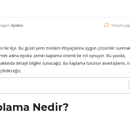
tegori:
Epoksi
Yorum yap
inen bir ilçe. Bu güzel yerin modern ihtiyaçlarına uygun çözümler sunma
irmek adına epoksi zemin kaplama önemli bir rol oynuyor. Bu yazıda,
kkında detaylı bilgiler sunacağız. Bu kaplama türünün avantajlarını, na
eşfedeceğiz.
plama Nedir?