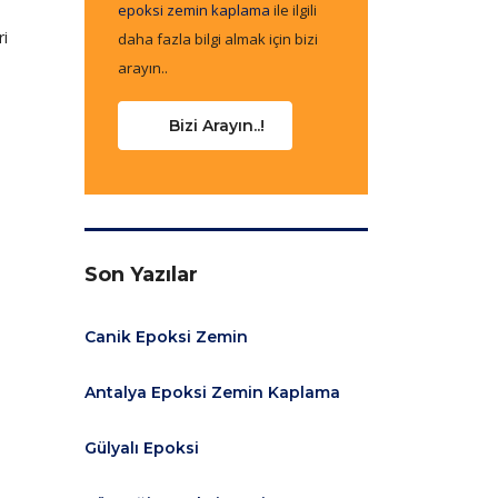
epoksi zemin kaplama
ile ilgili
ri
daha fazla bilgi almak için bizi
arayın..
Bizi Arayın..!
Son Yazılar
Canik Epoksi Zemin
Antalya Epoksi Zemin Kaplama
Gülyalı Epoksi