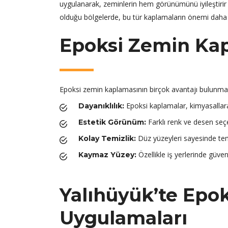
uygulanarak, zeminlerin hem görünümünü iyileştirir he
olduğu bölgelerde, bu tür kaplamaların önemi daha
Epoksi Zemin Kap
Epoksi zemin kaplamasının birçok avantajı bulunmakt
Epoksi kaplamalar, kimyasallara
Dayanıklılık:
Farklı renk ve desen seçen
Estetik Görünüm:
Düz yüzeyleri sayesinde temi
Kolay Temizlik:
Özellikle iş yerlerinde güve
Kaymaz Yüzey:
Yalıhüyük’te Epo
Uygulamaları