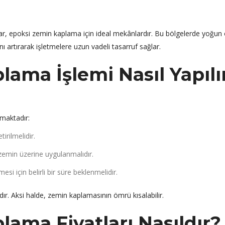
anlar, epoksi zemin kaplama için ideal mekânlardır. Bu bölgelerde yoğun
nı artırarak işletmelere uzun vadeli tasarruf sağlar.
ama İşlemi Nasıl Yapılı
maktadır:
irilmelidir.
 zemin üzerine uygulanmalıdır.
i için belirli bir süre beklenmelidir.
ıdır. Aksi halde, zemin kaplamasının ömrü kısalabilir.
ama Fiyatları Nasıldır?