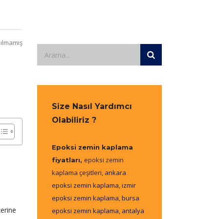
ılmamış
Size Nasıl Yardımcı
Olabiliriz ?
Epoksi zemin kaplama
epoksi zemin
fiyatları,
kaplama çeşitleri,
ankara
epoksi zemin kaplama
,
izmir
epoksi zemin kaplama
,
bursa
zerine
epoksi zemin kaplama
,
antalya