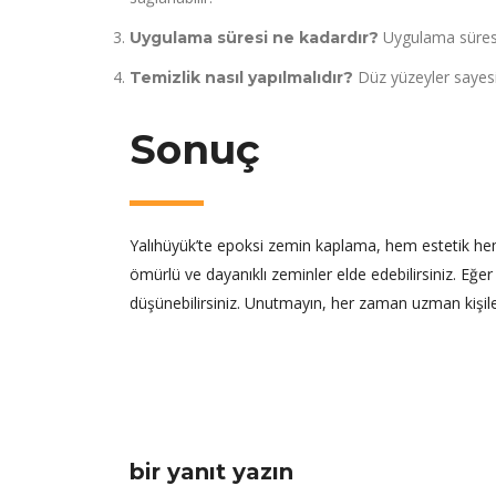
Uygulama süresi, 
Uygulama süresi ne kadardır?
Düz yüzeyler sayesin
Temizlik nasıl yapılmalıdır?
Sonuç
Yalıhüyük’te epoksi zemin kaplama, hem estetik he
ömürlü ve dayanıklı zeminler elde edebilirsiniz. Eğe
düşünebilirsiniz. Unutmayın, her zaman uzman kişiler
bir yanıt yazın