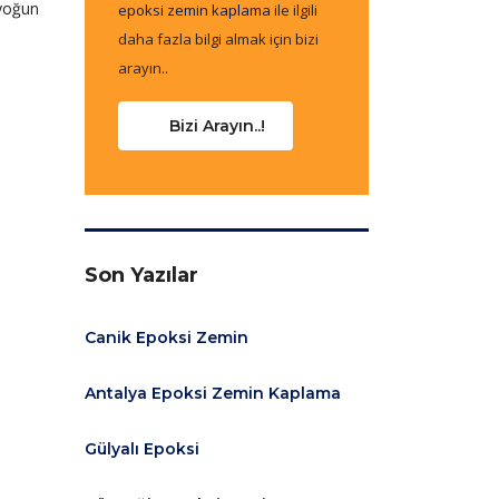
 yoğun
epoksi zemin kaplama
ile ilgili
daha fazla bilgi almak için bizi
arayın..
Bizi Arayın..!
Son Yazılar
Canik Epoksi Zemin
Antalya Epoksi Zemin Kaplama
Gülyalı Epoksi