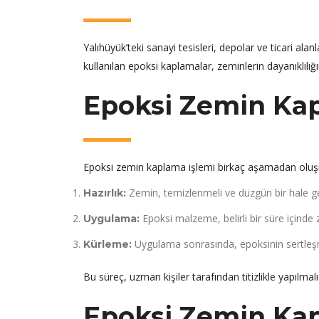
Yalıhüyük’teki sanayi tesisleri, depolar ve ticari al
kullanılan epoksi kaplamalar, zeminlerin dayanıklılığı
Epoksi Zemin Kapl
Epoksi zemin kaplama işlemi birkaç aşamadan oluş
Zemin, temizlenmeli ve düzgün bir hale get
Hazırlık:
Epoksi malzeme, belirli bir süre içinde
Uygulama:
Uygulama sonrasında, epoksinin sertleşmes
Kürleme:
Bu süreç, uzman kişiler tarafından titizlikle yapılmal
Epoksi Zemin Kapl