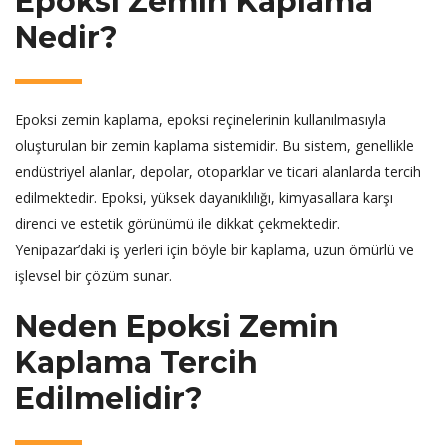
Epoksi Zemin Kaplama
Nedir?
Epoksi zemin kaplama, epoksi reçinelerinin kullanılmasıyla
oluşturulan bir zemin kaplama sistemidir. Bu sistem, genellikle
endüstriyel alanlar, depolar, otoparklar ve ticari alanlarda tercih
edilmektedir. Epoksi, yüksek dayanıklılığı, kimyasallara karşı
direnci ve estetik görünümü ile dikkat çekmektedir.
Yenipazar’daki iş yerleri için böyle bir kaplama, uzun ömürlü ve
işlevsel bir çözüm sunar.
Neden Epoksi Zemin
Kaplama Tercih
Edilmelidir?