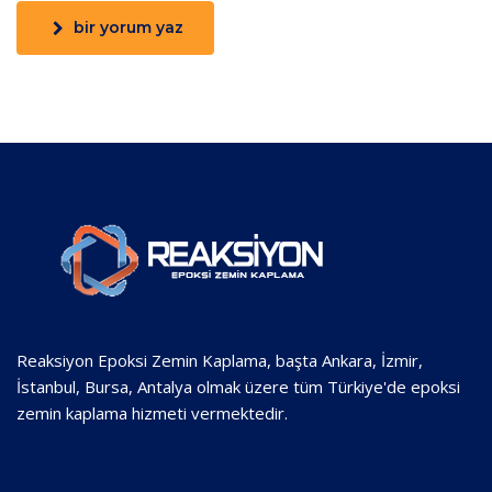
bir yorum yaz
Reaksiyon Epoksi Zemin Kaplama, başta Ankara, İzmir,
İstanbul, Bursa, Antalya olmak üzere tüm Türkiye'de epoksi
zemin kaplama hizmeti vermektedir.