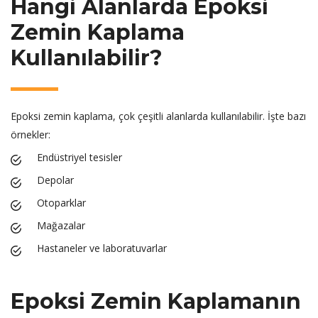
Hangi Alanlarda Epoksi
Zemin Kaplama
Kullanılabilir?
Epoksi zemin kaplama, çok çeşitli alanlarda kullanılabilir. İşte bazı
örnekler:
Endüstriyel tesisler
Depolar
Otoparklar
Mağazalar
Hastaneler ve laboratuvarlar
Epoksi Zemin Kaplamanın